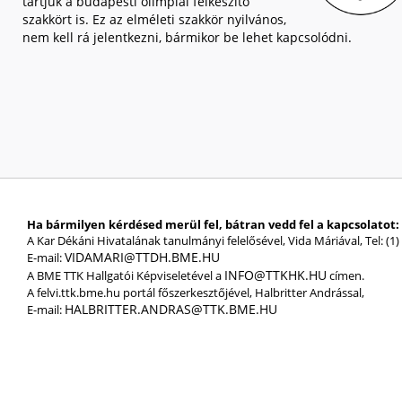
tartjuk a budapesti olimpiai felkészítő
szakkört is. Ez az elméleti szakkör nyilvános,
nem kell rá jelentkezni, bármikor be lehet kapcsolódni.
Ha bármilyen kérdésed merül fel, bátran vedd fel a kapcsolatot:
A Kar Dékáni Hivatalának tanulmányi felelősével, Vida Máriával, Tel: (1)
VIDAMARI@TTDH.BME.HU
E-mail:
INFO@TTKHK.HU
A BME TTK Hallgatói Képviseletével a
címen.
A felvi.ttk.bme.hu portál főszerkesztőjével, Halbritter Andrással,
HALBRITTER.ANDRAS@TTK.BME.HU
E-mail: