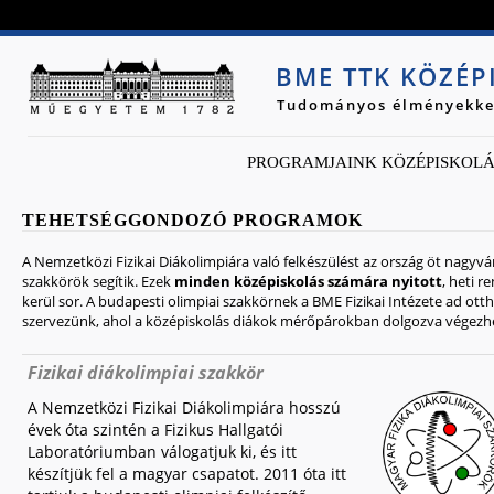
Jump to navigation
BME TTK KÖZÉ
Tudományos élményekke
PROGRAMJAINK KÖZÉPISKOL
TEHETSÉGGONDOZÓ PROGRAMOK
A Nemzetközi Fizikai Diákolimpiára való felkészülést az ország öt nagyv
szakkörök segítik. Ezek
minden középiskolás számára nyitott
, heti 
kerül sor. A budapesti olimpiai szakkörnek a BME Fizikai Intézete ad otth
szervezünk, ahol a középiskolás diákok mérőpárokban dolgozva végezh
Fizikai diákolimpiai szakkör
A Nemzetközi Fizikai Diákolimpiára hosszú
évek óta szintén a Fizikus Hallgatói
Laboratóriumban válogatjuk ki, és itt
készítjük fel a magyar csapatot. 2011 óta itt